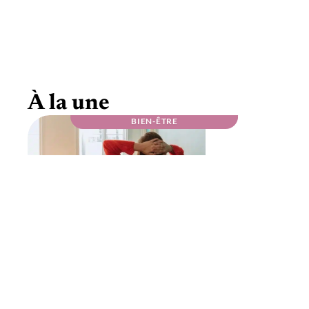
Conseils pour mieux choisir vos produits de
bien-être
À la une
BIEN-ÊTRE
PRODUITS