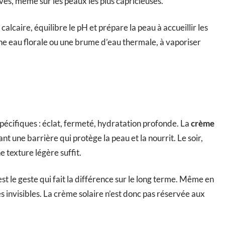
uves, même sur les peaux les plus capricieuses.
e calcaire, équilibre le pH et prépare la peau à accueillir les
 une eau florale ou une brume d’eau thermale, à vaporiser
spécifiques : éclat, fermeté, hydratation profonde. La
crème
ant une barrière qui protège la peau et la nourrit. Le soir,
e texture légère suffit.
’est le geste qui fait la différence sur le long terme. Même en
aces invisibles. La crème solaire n’est donc pas réservée aux