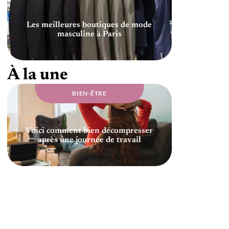
Les meilleures boutiques de mode
masculine à Paris
À la une
BIEN-ÊTRE
Voici comment bien décompresser
après une journée de travail