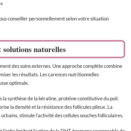
ux
vous conseiller personnellement selon votre situation
solutions naturelles
ement des soins externes. Une approche complète combine
iser les résultats. Les carences nutritionnelles
usse optimale.
s la synthèse de la kératine, protéine constitutive du poil.
se la densité et la résistance des follicules pileux. La
bains, stimule l’activité des cellules souches folliculaires.
t l’ortie limitent l’action de la DHT, hormone responsable de