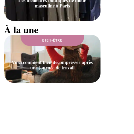
Les meilleures boutiques de mode
masculine à Paris
À la une
BIEN-ÊTRE
Voici comment bien décompresser après
une journée de travail