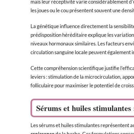
mais leur réceptivité varie considérablement d’
les joues ou le cou présentent souvent une densit
La génétique influence directement la sensibilit
prédisposition héréditaire explique les variati
niveaux hormonaux similaires. Les facteurs env
circulation sanguine locale peuvent également i
Cette compréhension scientifique justifie l’effic
leviers : stimulation de la microcirculation, app
folliculaire pour maximiser le potentiel de crois
Sérums et huiles stimulantes 
Les sérums et huiles stimulantes représentent auj
croissance
de la barbe. Ces formulations concent