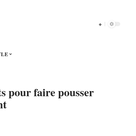
YLE
ts pour faire pousser
nt