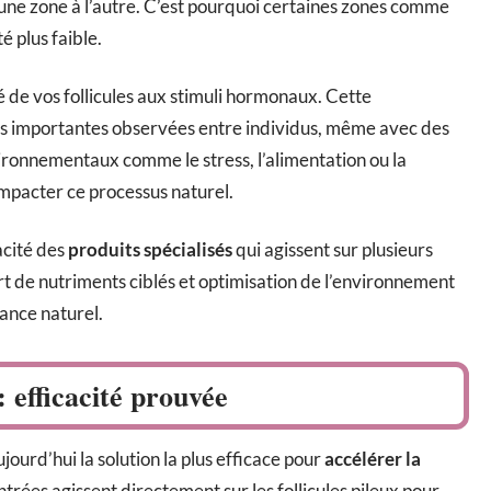
une zone à l’autre. C’est pourquoi certaines zones comme
é plus faible.
é de vos follicules aux stimuli hormonaux. Cette
ons importantes observées entre individus, même avec des
ironnementaux comme le stress, l’alimentation ou la
mpacter ce processus naturel.
acité des
produits spécialisés
qui agissent sur plusieurs
ort de nutriments ciblés et optimisation de l’environnement
sance naturel.
: efficacité prouvée
ourd’hui la solution la plus efficace pour
accélérer la
rées agissent directement sur les follicules pileux pour