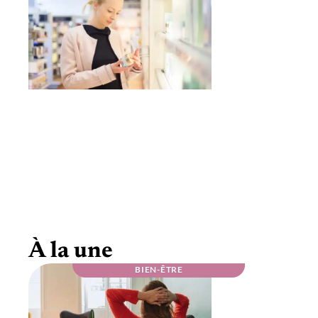
Conseils pour mieux choisir vos produits de
bien-être
À la une
BIEN-ÊTRE
PRODUITS