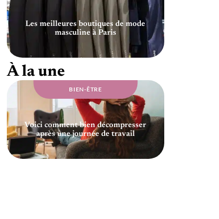
Les meilleures boutiques de mode
masculine à Paris
À la une
BIEN-ÊTRE
Voici comment bien décompresser
après une journée de travail