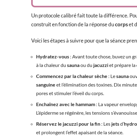
Un protocole calibré fait toute la différence. Po
construit en fonction de la réponse du
corps
et d
Voici les étapes à suivre pour que la séance pre
Hydratez-vous
: Avant toute chose, buvez un gr
à la chaleur du
sauna
ou du
jacuzzi
et prépare la
Commencez par la chaleur sèche
: Le
sauna
ouvr
sanguine
et l’élimination des toxines. Dix minute
pores et stimuler l’éveil du corps.
Enchaînez avec le hammam
: La vapeur envelop
L’épiderme se régénère, les tensions s’évanouisse
Réservez le jacuzzi pour la fin
: Les
jets
d’
hydro
et prolongent l’effet apaisant de la séance.