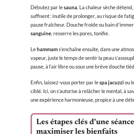
Débutez par le
sauna
. La chaleur sèche détend, 
suffisent : inutile de prolonger, au risque de fa
pause fraîcheur. Douche froide ou bain d’immers
sanguine
, resserre les pores, tonifie.
Le
hammam
s’enchaîne ensuite, dans une atmo
vapeur, juste le temps de sentir la peau s’assoupli
pause, à l’air libre ou sous une brève douche tiède
Enfin, laissez-vous porter par le
spa jacuzzi
ou l
ciblé. Ici, on s’autorise à relâcher le mental, à 
une expérience harmonieuse, propice à une dét
Les étapes clés d’une séance
maximiser les bienfaits