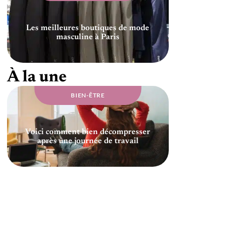
Les meilleures boutiques de mode
masculine à Paris
À la une
BIEN-ÊTRE
Voici comment bien décompresser
après une journée de travail