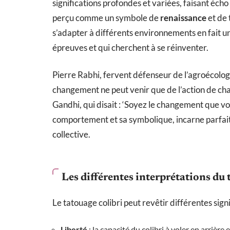
significations profondes et variées, faisant écho
perçu comme un symbole de
renaissance
et de 
s’adapter à différents environnements en fait 
épreuves et qui cherchent à se réinventer.
Pierre Rabhi, fervent défenseur de l’agroécologie,
changement ne peut venir que de l’action de chacu
Gandhi, qui disait : ‘Soyez le changement que vou
comportement et sa symbolique, incarne parfaite
collective.
Les différentes interprétations du 
Le tatouage colibri peut revêtir différentes signi
Liberté
: la capacité du colibri à voler en arriè