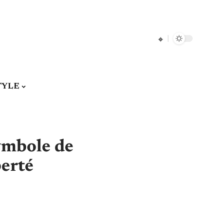
TYLE
symbole de
berté