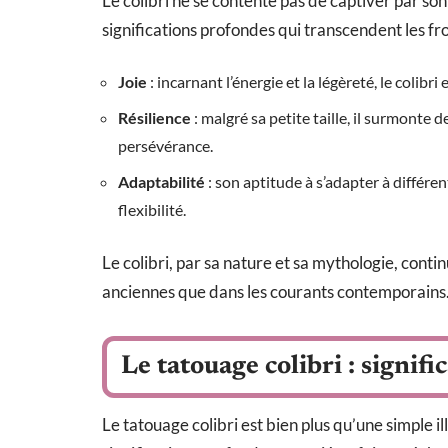
Le colibri ne se contente pas de captiver par son
significations profondes qui transcendent les fro
Joie
: incarnant l’énergie et la légèreté, le colibri
Résilience
: malgré sa petite taille, il surmonte d
persévérance.
Adaptabilité
: son aptitude à s’adapter à différe
flexibilité.
Le colibri, par sa nature et sa mythologie, contin
anciennes que dans les courants contemporains
Le tatouage colibri : signifi
Le tatouage colibri est bien plus qu’une simple i