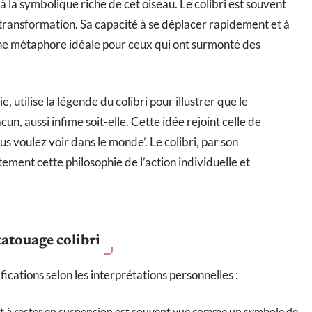
 à la symbolique riche de cet oiseau. Le colibri est souvent
transformation. Sa capacité à se déplacer rapidement et à
une métaphore idéale pour ceux qui ont surmonté des
 utilise la légende du colibri pour illustrer que le
n, aussi infime soit-elle. Cette idée rejoint celle de
s voulez voir dans le monde’. Le colibri, par son
ment cette philosophie de l’action individuelle et
tatouage colibri
fications selon les interprétations personnelles :
re et à rester en suspension est souvent vue comme un symbole de