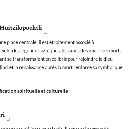
é Huitzilopochtli
 une place centrale. Il est étroitement associé à
eil. Selon les légendes aztèques, les âmes des guerriers morts
 se transformaient en colibris pour rejoindre le dieu
colibri et la renaissance après la mort renforce sa symbolique
fication spirituelle et culturelle
ri