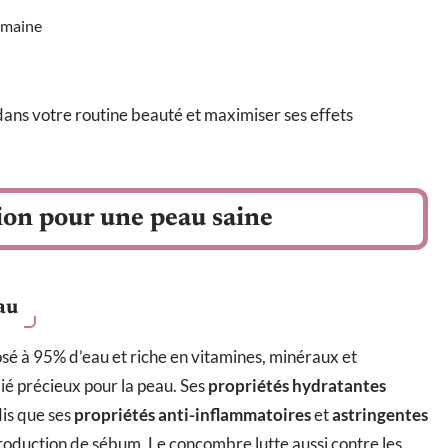
semaine
dans votre routine beauté et maximiser ses effets
ion pour une peau saine
au
osé à 95% d’eau et riche en vitamines, minéraux et
lié précieux pour la peau. Ses
propriétés hydratantes
dis que ses
propriétés anti-inflammatoires
et
astringentes
production de sébum. Le concombre lutte aussi contre les