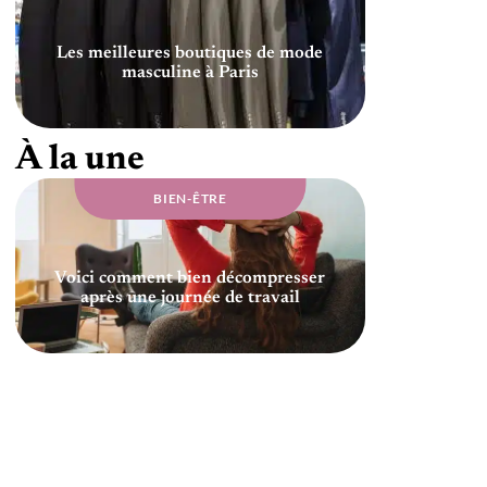
Les meilleures boutiques de mode
masculine à Paris
À la une
BIEN-ÊTRE
Voici comment bien décompresser
après une journée de travail