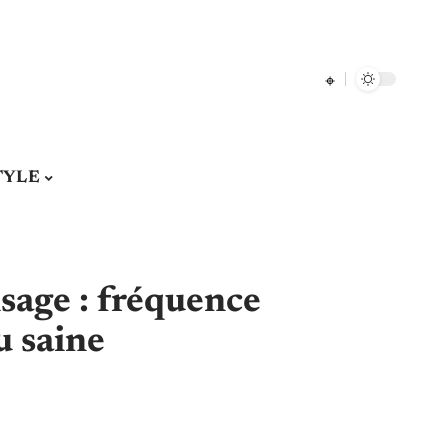
TYLE
sage : fréquence
u saine