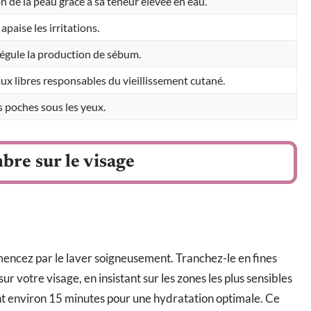
n de la peau grâce à sa teneur élevée en eau.
apaise les irritations.
régule la production de sébum.
aux libres responsables du vieillissement cutané.
es poches sous les yeux.
bre sur le visage
encez par le laver soigneusement. Tranchez-le en fines
r votre visage, en insistant sur les zones les plus sensibles
t environ 15 minutes pour une hydratation optimale. Ce